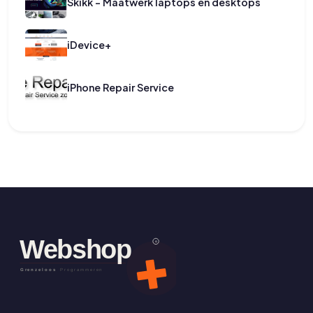
Skikk - Maatwerk laptops en desktops
iDevice+
iPhone Repair Service