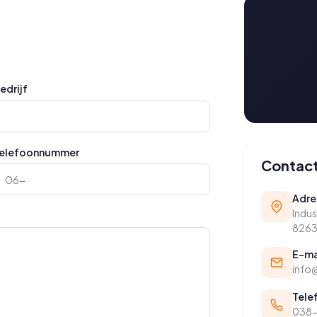
edrijf
elefoonnummer
Contac
Adre
Indus
8263
E-ma
info
Tele
038