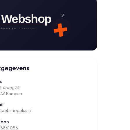
tgegevens
s
trieweg 3f
AA Kampen
il
@webshopplus.nl
foon
-3861056