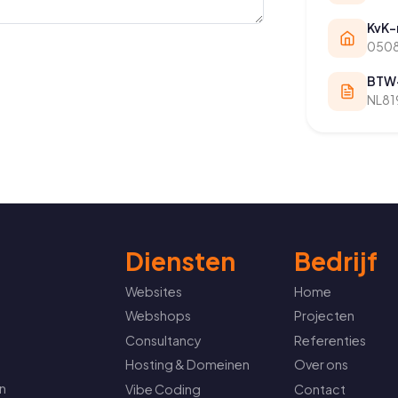
KvK
050
BTW
NL81
Diensten
Bedrijf
Websites
Home
Webshops
Projecten
Consultancy
Referenties
Hosting & Domeinen
Over ons
n
Vibe Coding
Contact