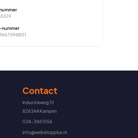
-nummer
85519
-nummer
9667596B01
Contact
Industrieweg 3f
8263AA Kampen
038-3861056
info@webshopplus.nl