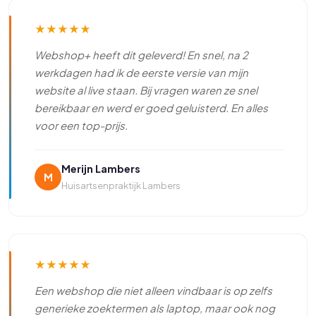
★
★
★
★
★
Webshop+ heeft dit geleverd! En snel, na 2
werkdagen had ik de eerste versie van mijn
website al live staan. Bij vragen waren ze snel
bereikbaar en werd er goed geluisterd. En alles
voor een top-prijs.
Merijn Lambers
M
Huisartsenpraktijk Lambers
★
★
★
★
★
Een webshop die niet alleen vindbaar is op zelfs
generieke zoektermen als laptop, maar ook nog