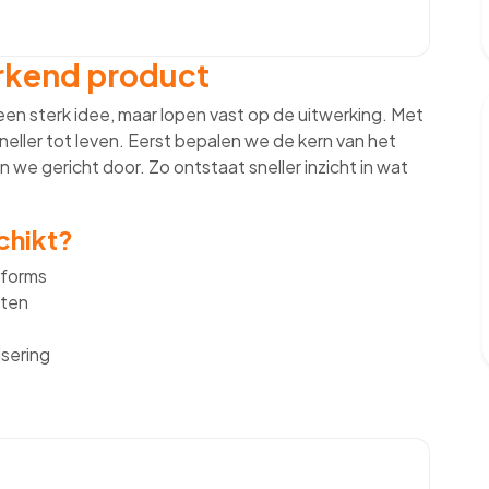
erkend product
en sterk idee, maar lopen vast op de uitwerking. Met
eller tot leven. Eerst bepalen we de kern van het
we gericht door. Zo ontstaat sneller inzicht in wat
chikt?
tforms
iten
sering