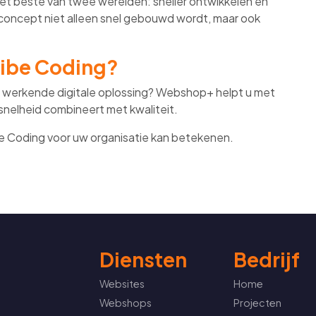
het beste van twee werelden: sneller ontwikkelen én
 concept niet alleen snel gebouwd wordt, maar ook
Vibe Coding?
of werkende digitale oplossing? Webshop+ helpt u met
nelheid combineert met kwaliteit.
 Coding voor uw organisatie kan betekenen.
Diensten
Bedrijf
Websites
Home
Webshops
Projecten