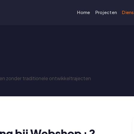
Home
Projecten
Dien
 zonder traditionele ontwikkeltrajecten
ng bij Webshop+?