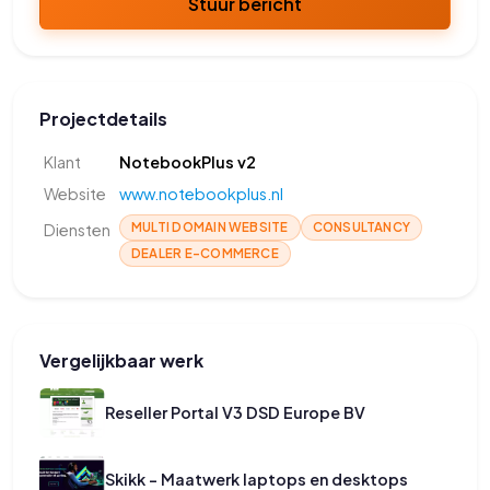
Stuur bericht
Projectdetails
Klant
NotebookPlus v2
Website
www.notebookplus.nl
MULTI DOMAIN WEBSITE
CONSULTANCY
Diensten
DEALER E-COMMERCE
Vergelijkbaar werk
Reseller Portal V3 DSD Europe BV
Skikk - Maatwerk laptops en desktops