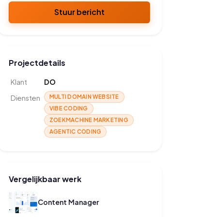
Stuur bericht
Projectdetails
Klant
DO
MULTI DOMAIN WEBSITE
Diensten
VIBE CODING
ZOEKMACHINE MARKETING
AGENTIC CODING
Vergelijkbaar werk
Content Manager